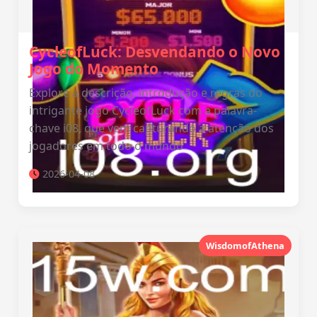
CycleofLuck: Desvendando o Novo
Jogo do Momento
Explore a descrição, introdução e regras do
intrigante jogo CycleofLuck com a palavra-
chave i08, que vem capturando a atenção dos
jogadores em todo o mundo
2026-04-08
WisdomofAthena