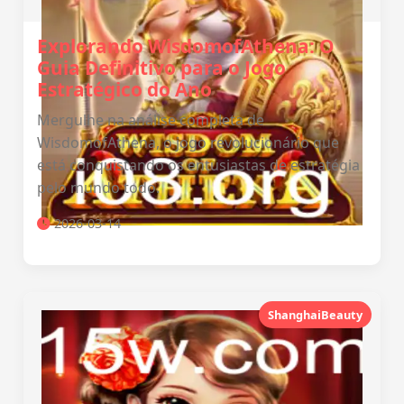
Explorando WisdomofAthena: O
Guia Definitivo para o Jogo
Estratégico do Ano
Mergulhe na análise completa de
WisdomofAthena, o jogo revolucionário que
está conquistando os entusiastas de estratégia
pelo mundo todo.
2026-03-14
ShanghaiBeauty