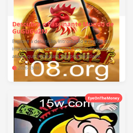
Descubra o Fascinante Mundo de
GuGuGu2M
Explore a descrição, introdução e regras do
inovador jogo GuGuGu2M, incluindo eventos
atuais que impactam sua popularidade.
2026-03-01
EyeOnTheMoney