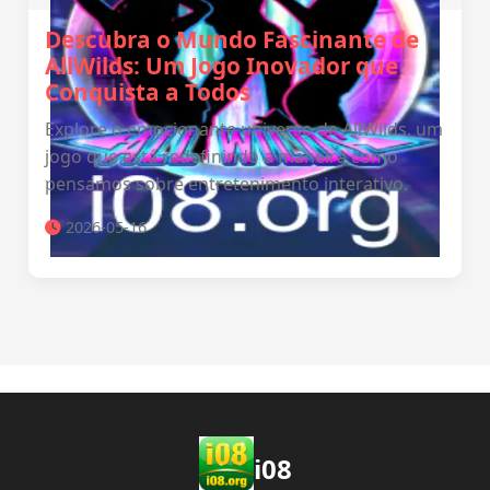
Descubra o Mundo Fascinante de
AllWilds: Um Jogo Inovador que
Conquista a Todos
Explore o emocionante universo de AllWilds, um
jogo que está redefinindo a maneira como
pensamos sobre entretenimento interativo.
2026-05-16
i08