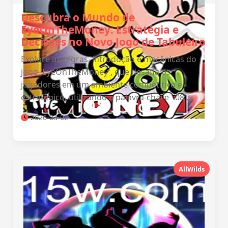
Descubra o Mundo de
EyeOnTheMoney: Estratégia e
Decisões no Novo Jogo de Tabuleiro
Explore as regras, introdução e mecânicas do
jogo 'EyeOnTheMoney', que desafia os
jogadores em um ambiente competitivo e
estratégico, utilizando a palavra-chave 'i08'.
2026-03-02
AllWilds