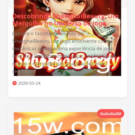
Descobrindo ShanghaiBeauty: Um
Mergulho no Universo do Jogo
Explore o fascinante mundo de
ShanghaiBeauty, um jogo envolvente com
mecânicas únicas e uma experiência de jogo
imersiva. Descubra como jogar, conheça suas
regras e mergulhe nas atualizações mais
recentes.
2026-03-24
GuGuGu2M