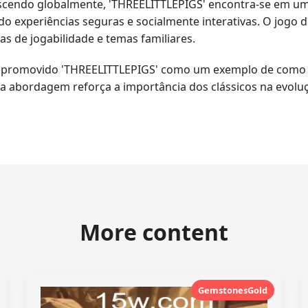
rescendo globalmente, 'THREELITTLEPIGS' encontra-se em 
 experiências seguras e socialmente interativas. O jogo d
s de jogabilidade e temas familiares.
êm promovido 'THREELITTLEPIGS' como um exemplo de como j
a abordagem reforça a importância dos clássicos na evoluç
More content
GemstonesGold