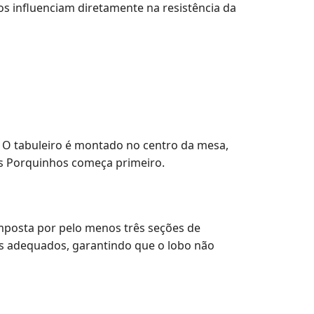
os influenciam diretamente na resistência da
. O tabuleiro é montado no centro da mesa,
ês Porquinhos começa primeiro.
omposta por pelo menos três seções de
ais adequados, garantindo que o lobo não