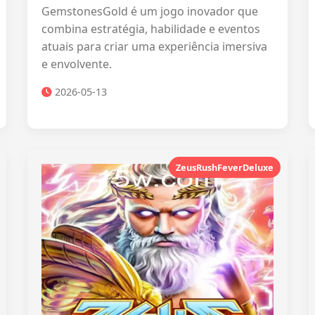
GemstonesGold é um jogo inovador que
combina estratégia, habilidade e eventos
atuais para criar uma experiência imersiva
e envolvente.
2026-05-13
ZeusRushFeverDeluxe