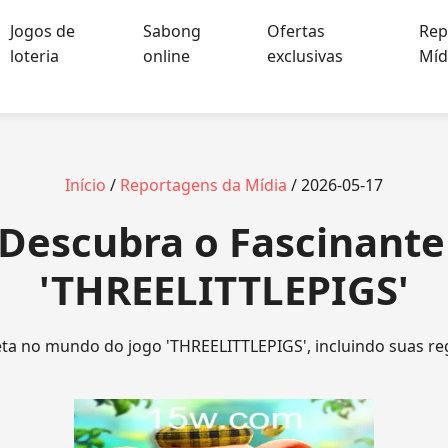
Jogos de
Sabong
Ofertas
Rep
loteria
online
exclusivas
Míd
Início
/
Reportagens da Mídia
/ 2026-05-17
- Descubra o Fascinante
'THREELITTLEPIGS'
 no mundo do jogo 'THREELITTLEPIGS', incluindo suas regr