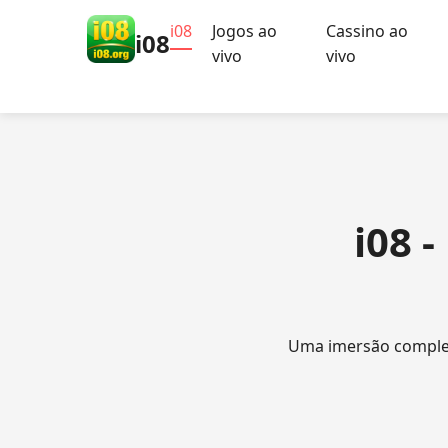
i08
Jogos ao
Cassino ao
i08
vivo
vivo
i08 
Uma imersão completa