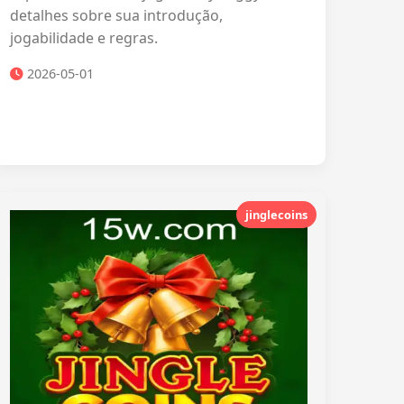
detalhes sobre sua introdução,
jogabilidade e regras.
2026-05-01
jinglecoins