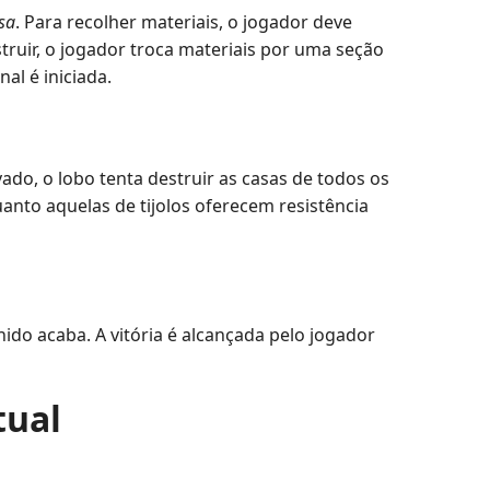
sa
. Para recolher materiais, o jogador deve
truir, o jogador troca materiais por uma seção
al é iniciada.
do, o lobo tenta destruir as casas de todos os
anto aquelas de tijolos oferecem resistência
o acaba. A vitória é alcançada pelo jogador
tual