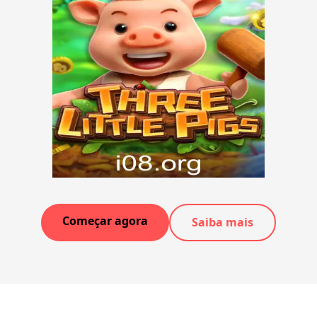
Começar agora
Saiba mais