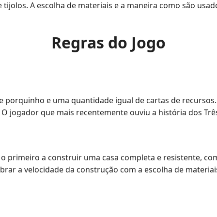
 tijolos. A escolha de materiais e a maneira como são usad
Regras do Jogo
e porquinho e uma quantidade igual de cartas de recursos
s. O jogador que mais recentemente ouviu a história dos Tr
 o primeiro a construir uma casa completa e resistente, c
ilibrar a velocidade da construção com a escolha de materi