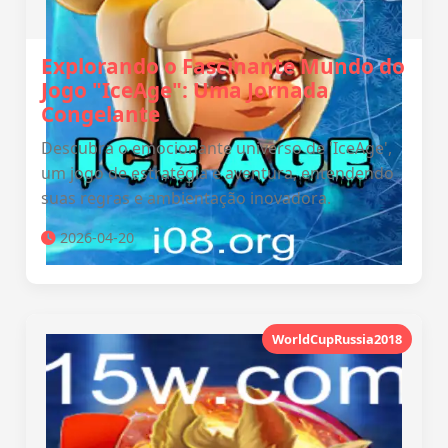
Explorando o Fascinante Mundo do
Jogo "IceAge": Uma Jornada
Congelante
Descubra o emocionante universo de 'IceAge',
um jogo de estratégia e aventura, entendendo
suas regras e ambientação inovadora.
2026-04-20
WorldCupRussia2018