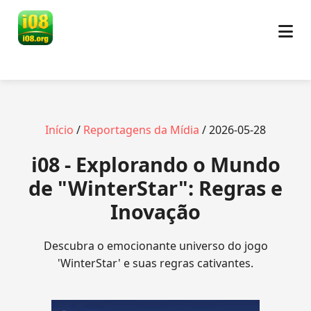
Início
/
Reportagens da Mídia
/ 2026-05-28
i08 - Explorando o Mundo
de "WinterStar": Regras e
Inovação
Descubra o emocionante universo do jogo
'WinterStar' e suas regras cativantes.