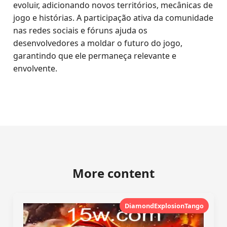
evoluir, adicionando novos territórios, mecânicas de
jogo e histórias. A participação ativa da comunidade
nas redes sociais e fóruns ajuda os
desenvolvedores a moldar o futuro do jogo,
garantindo que ele permaneça relevante e
envolvente.
More content
DiamondExplosionTango