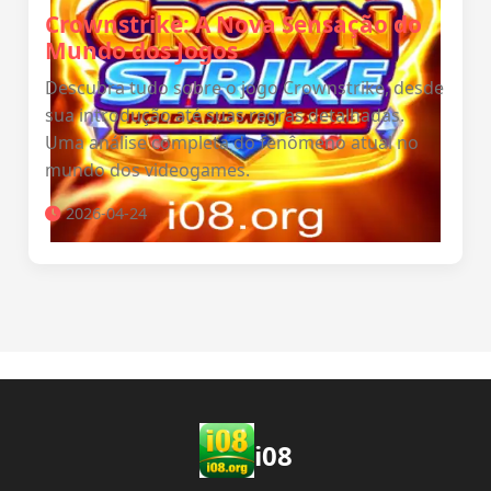
Crownstrike: A Nova Sensação do
Mundo dos Jogos
Descubra tudo sobre o jogo Crownstrike, desde
sua introdução até suas regras detalhadas.
Uma análise completa do fenômeno atual no
mundo dos videogames.
2026-04-24
i08