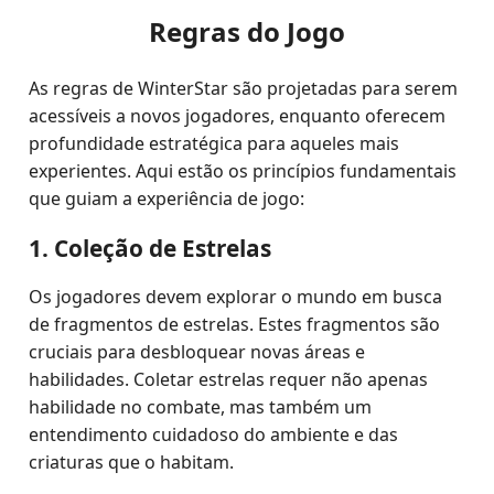
Regras do Jogo
As regras de WinterStar são projetadas para serem
acessíveis a novos jogadores, enquanto oferecem
profundidade estratégica para aqueles mais
experientes. Aqui estão os princípios fundamentais
que guiam a experiência de jogo:
1. Coleção de Estrelas
Os jogadores devem explorar o mundo em busca
de fragmentos de estrelas. Estes fragmentos são
cruciais para desbloquear novas áreas e
habilidades. Coletar estrelas requer não apenas
habilidade no combate, mas também um
entendimento cuidadoso do ambiente e das
criaturas que o habitam.