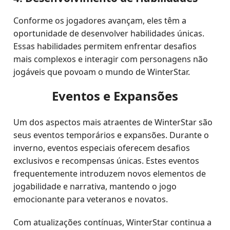
Conforme os jogadores avançam, eles têm a
oportunidade de desenvolver habilidades únicas.
Essas habilidades permitem enfrentar desafios
mais complexos e interagir com personagens não
jogáveis que povoam o mundo de WinterStar.
Eventos e Expansões
Um dos aspectos mais atraentes de WinterStar são
seus eventos temporários e expansões. Durante o
inverno, eventos especiais oferecem desafios
exclusivos e recompensas únicas. Estes eventos
frequentemente introduzem novos elementos de
jogabilidade e narrativa, mantendo o jogo
emocionante para veteranos e novatos.
Com atualizações contínuas, WinterStar continua a