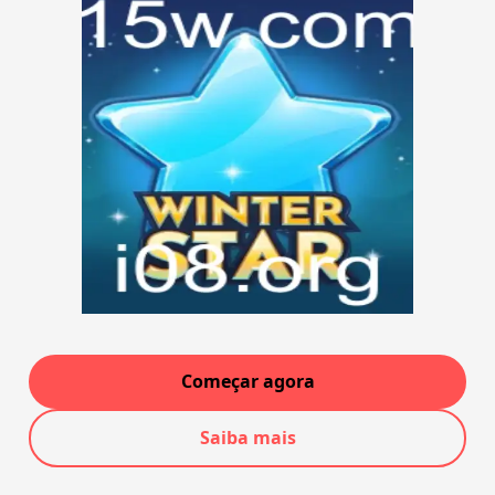
Começar agora
Saiba mais